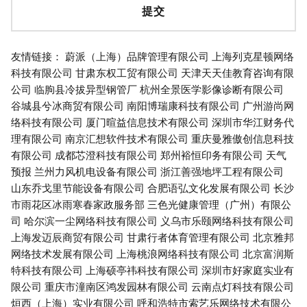
友情链接：
蔚派（上海）品牌管理有限公司
上海列克星顿网络
科技有限公司
甘肃东权工贸有限公司
天津天天佳教育咨询有限
公司
临朐县冷拔异型钢管厂
杭州全景医学影像诊断有限公司
谷城县兮冰商贸有限公司
南阳博瑞康科技有限公司
广州游尚网
络科技有限公司
厦门暄益信息技术有限公司
深圳市华江财务代
理有限公司
南京汇想软件技术有限公司
重庆曼雅傲创信息科技
有限公司
成都芯澄科技有限公司
郑州裕恒印务有限公司
天气
预报
兰州力风机电设备有限公司
浙江善强地坪工程有限公司
山东乔戈里节能设备有限公司
合肥语弘文化发展有限公司
长沙
市雨花区冰雨寒春家政服务部
三色光健康管理（广州）有限公
司
哈尔滨一尘网络科技有限公司
义乌市乐颐网络科技有限公司
上海发迈辰商贸有限公司
甘肃行者体育管理有限公司
北京雅邦
网络技术发展有限公司
上海桃浪网络科技有限公司
北京富润斯
特科技有限公司
上海硕亭祎科技有限公司
深圳市好家庭实业有
限公司
重庆市潼南区鸿发园林有限公司
云南点灯科技有限公司
烜西（上海）实业有限公司
呼和浩特市索艺乐网络技术有限公