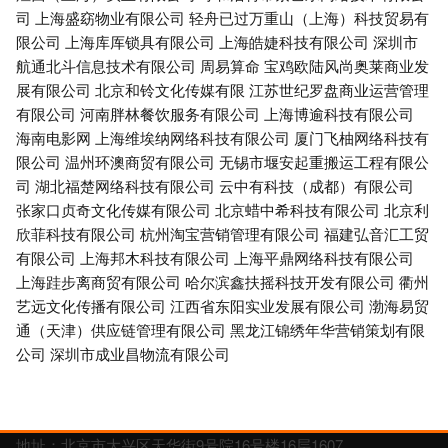
司
上海盛窈物业有限公司
轻舟已过万重山（上海）科技贸易有
限公司
上海库厍锁具有限公司
上海皓婕科技有限公司
深圳市
航通北斗信息技术有限公司
周易算命
宝鸡欧陆风尚奥莱商业发
展有限公司
北京和铃文化传媒有限
江苏世纪罗盘商业运营管理
有限公司
河南胖林餐饮服务有限公司
上海博逾科技有限公司
海南电影网
上海维埃纳网络科技有限公司
厦门飞柚网络科技有
限公司
温州环澳商贸有限公司
无锡市堰安起重搬运工程有限公
司
湖北福楚网络科技有限公司
云中有科技（成都）有限公司
张家口贞奇文化传媒有限公司
北京蜡中希科技有限公司
北京利
欣菲科技有限公司
杭州淘宝营销管理有限公司
福建弘音汇工贸
有限公司
上海邦木科技有限公司
上海平鼎网络科技有限公司
上海跬步离商贸有限公司
哈尔滨鑫扶摇科技开发有限公司
衢州
艺远文化传播有限公司
江西省东阳实业发展有限公司
渤海易贸
通（天津）供应链管理有限公司
黑龙江锦绣年华营销策划有限
公司
深圳市成业昌物流有限公司
地址：北京市大兴区天华街9号院16号楼16层1607